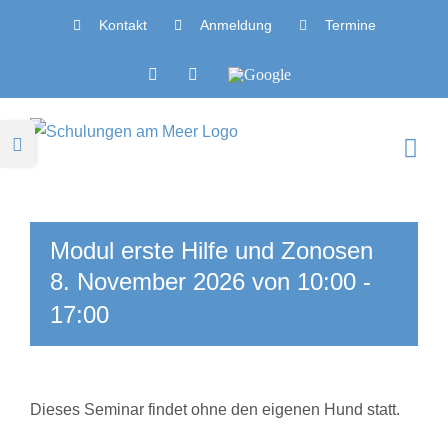
Zum
Kontakt
Anmeldung
Termine
Inhalt
springen
Facebook
Instagram
Google
Toggle
Sliding
Bar
Area
Modul erste Hilfe und Zonosen
8. November 2026 von 10:00
-
17:00
Dieses Seminar findet ohne den eigenen Hund statt.