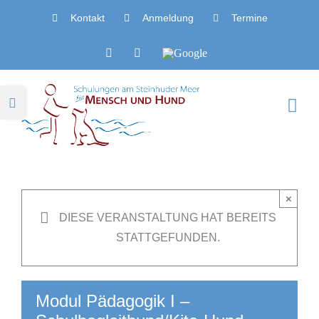
Zum
Kontakt
Anmeldung
Termine
Inhalt
springen
Facebook
Instagram
Google
Toggle
Sliding
Bar
Area
×
DIESE VERANSTALTUNG HAT BEREITS
STATTGEFUNDEN.
Modul Pädagogik I –