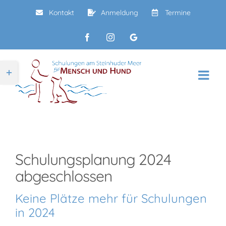
Zum
Kontakt
Anmeldung
Termine
Inhalt
springen
Facebook
Instagram
Google
Toggle
Sliding
Bar
Area
Schulungsplanung 2024
abgeschlossen
Keine Plätze mehr für Schulungen
in 2024